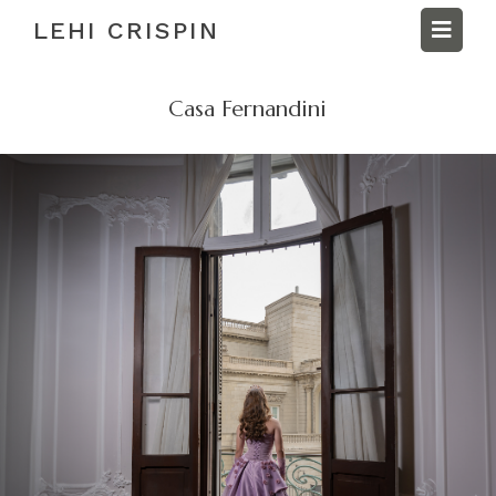
LEHI CRISPIN

Casa Fernandini
INICIO
PORTAFOLIO
SOBRE LEHI
SESION FOTOS
BLOG
SESION BODAS
CONTACTO
QUINCEAÑOS