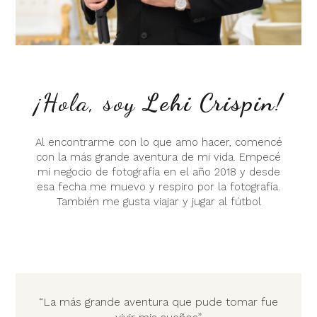
BODAS
CASA FERNANDINI
COBERTURA DE FIESTA
BODAS RELIGIOSAS
SESIÒN DE FOTOS EN
BODAS CÍVÍLES
EXTERIOR
¡Hola, soy
Lehi Crispin
!
Al encontrarme con lo que amo hacer, comencé
con la más grande aventura de mi vida. Empecé
mi negocio de fotografía en el año 2018 y desde
esa fecha me muevo y respiro por la fotografía.
También me gusta viajar y jugar al fútbol
“La más grande aventura que pude tomar fue