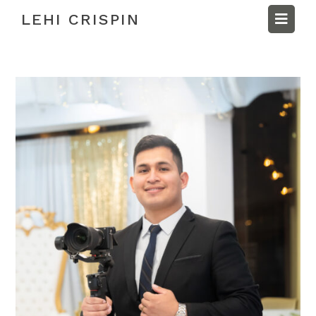
LEHI CRISPIN

INICIO
PORTAFOLIO
SOBRE LEHI
SESION FOTOS
BLOG
SESION BODAS
CONTACTO
QUINCEAÑOS